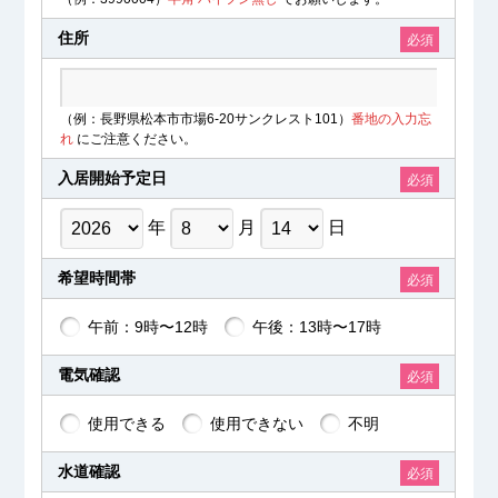
住所
必須
（例：長野県松本市市場6-20サンクレスト101）
番地の入力忘
れ
にご注意ください。
入居開始予定日
必須
年
月
日
希望時間帯
必須
午前：9時〜12時
午後：13時〜17時
電気確認
必須
使用できる
使用できない
不明
水道確認
必須